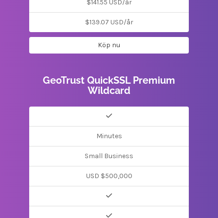
$141.55 USD/år
$139.07 USD/år
Köp nu
GeoTrust QuickSSL Premium
Wildcard
Minutes
Small Business
USD $500,000