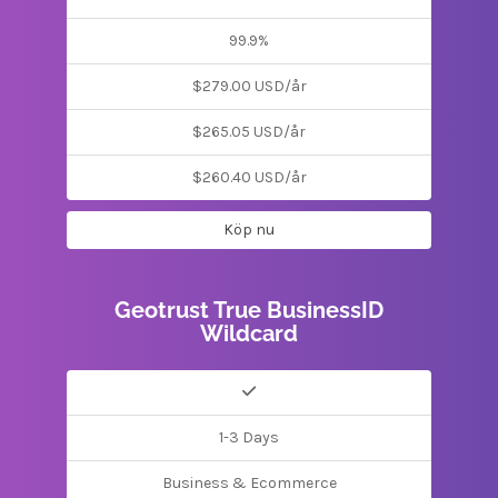
99.9%
$279.00 USD/år
$265.05 USD/år
$260.40 USD/år
Köp nu
Geotrust True BusinessID
Wildcard
1-3 Days
Business & Ecommerce