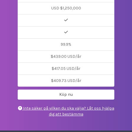
USD $1,250,000
99.9%
$439.00 USD/år
$417.05 USD/år
$409.73 USD/år
Köp nu
Inte säker på vilken du ska välja? Låt oss hjälpa
dig att bestämma