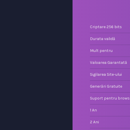
Criptare 256 bits
Durata validă
Mult pentru
Valoarea Garantată
Sigilarea Site-ului
Generări Gratuite
Suport pentru brows
1 An
2 Ani