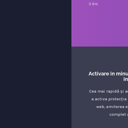
3 Ani
Activare în min
i
Cea mai rapidă și 
a activa protecția
web, emiterea e
complet 