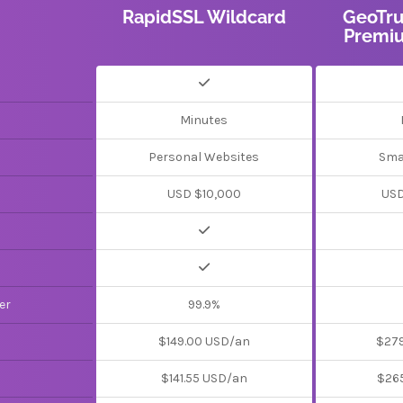
RapidSSL Wildcard
GeoTru
Premi
Minutes
Personal Websites
Sma
USD $10,000
USD
er
99.9%
$149.00 USD/an
$27
$141.55 USD/an
$26