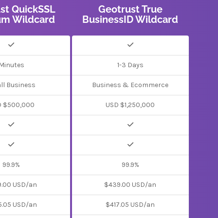
st QuickSSL
Geotrust True
um Wildcard
BusinessID Wildcard
Minutes
1-3 Days
ll Business
Business & Ecommerce
 $500,000
USD $1,250,000
99.9%
99.9%
9.00 USD/an
$439.00 USD/an
5.05 USD/an
$417.05 USD/an