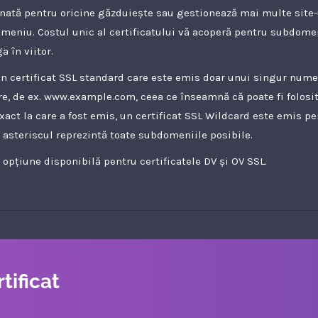
nată pentru oricine găzduiește sau gestionează mai multe site-
omeniu. Costul unic al certificatului vă acoperă pentru subdom
a în viitor.
un certificat SSL standard care este emis doar unui singur num
re, de ex. www.example.com, ceea ce înseamnă că poate fi folosi
act la care a fost emis, un certificat SSL Wildcard este emis pe
asteriscul reprezintă toate subdomeniile posibile.
 opțiune disponibilă pentru certificatele DV și OV SSL.
tificat