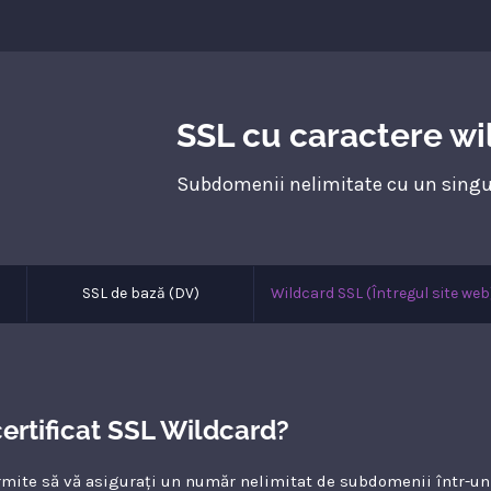
SSL cu caractere wi
Subdomenii nelimitate cu un singur 
SSL de bază (DV)
Wildcard SSL (Întregul site web
ertificat SSL Wildcard?
mite să vă asigurați un număr nelimitat de subdomenii într-un 