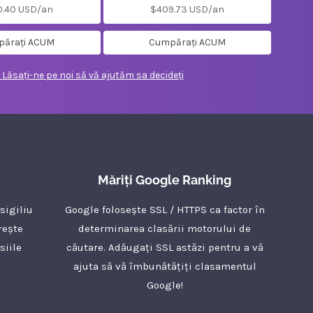
0.40 USD/an
$409.73 USD/an
ărați ACUM
Cumpărați ACUM
 Lăsați-ne pe noi să vă ajutăm sa decideți
Măriți Google Ranking
sigiliu
Google folosește SSL / HTTPS ca factor în
rește
determinarea clasării motorului de
siile
căutare. Adăugați SSL astăzi pentru a vă
ajuta să vă îmbunătățiți clasamentul
Google!