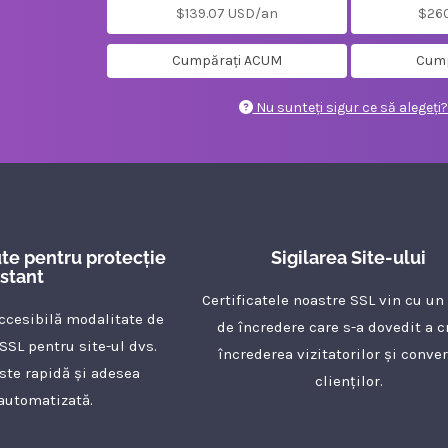
$139.07 USD/an
$26
Cumpărați ACUM
Cump
Nu sunteți sigur ce să alegeți?
ute pentru protecție
Sigilarea Site-ului
nstant
Certificatele noastre SSL vin cu un 
accesibilă modalitate de
de încredere care s-a dovedit a c
 SSL pentru site-ul dvs.
încrederea vizitatorilor și conver
ste rapidă și adesea
clienților.
automatizată.