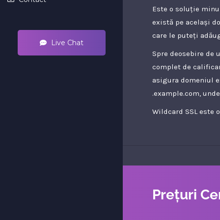
Este o soluție minu
există pe același d
care le puteți adăug
Live Chat
Spre deosebire de 
complet de califica
asigura domeniul ex
.example.com, unde 
Wildcard SSL este o
Prețuri Cer