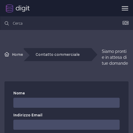
Att
Siamo pronti 
Home
Contatto commerciale
e in attesa di 
tue domande
Nome
Indirizzo Email