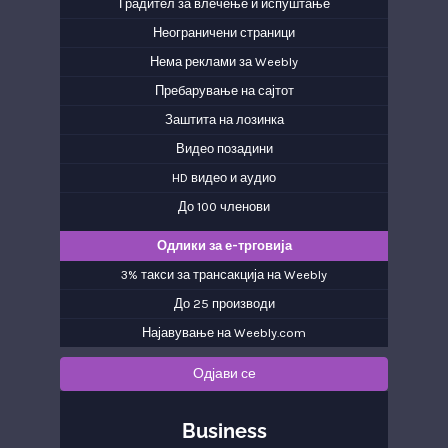
Градител за влечење и испуштање
Неограничени страници
Нема реклами за Weebly
Пребарување на сајтот
Заштита на лозинка
Видео позадини
HD видео и аудио
До 100 членови
Одлики за е-трговија
3% такси за трансакција на Weebly
До 25 производи
Најавување на Weebly.com
Одјави се
Business