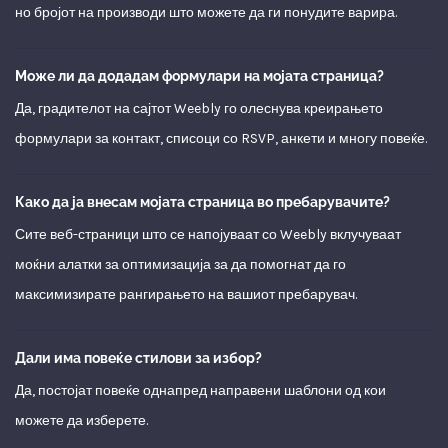
но бројот на производи што можете да ги понудите варира.
Може ли да додадам формулари на мојата страница?
Да, градителот на сајтот Weebly го олеснува креирањето
формулари за контакт, списоци со RSVP, анкети и многу повеќе.
Како да ја внесам мојата страница во пребарувачите?
Сите веб-страници што се напојуваат со Weebly вклучуваат
моќни алатки за оптимизација за да помогнат да го
максимизирате рангирањето на вашиот пребарувач.
Дали има повеќе стилови за избор?
Да, постојат повеќе однапред направени шаблони од кои
можете да изберете.