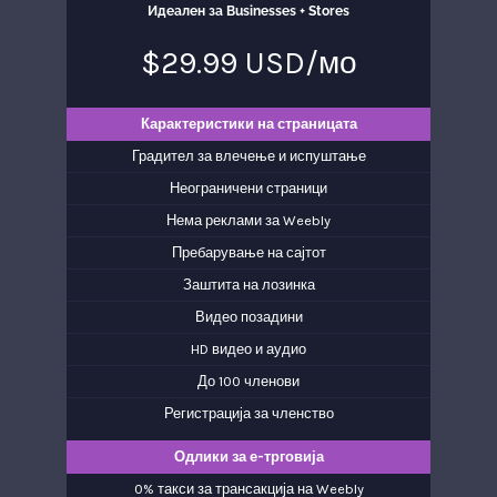
Идеален за Businesses + Stores
$29.99 USD/мо
Карактеристики на страницата
Градител за влечење и испуштање
Неограничени страници
Нема реклами за Weebly
Пребарување на сајтот
Заштита на лозинка
Видео позадини
HD видео и аудио
До 100 членови
Регистрација за членство
Одлики за е-трговија
0% такси за трансакција на Weebly