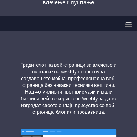
влечење и пуштање
Вклу
Градителот на веб-страници за влечење и
пуштање на Weebly го олеснува
создавањето моќна, професионална веб-
страница без никакви технички вештини.
Над 40 милиони претприемачи и мали
бизниси веќе го користеле Weebly за да го
изградат своето онлајн присуство со веб-
страница, блог или продавница.