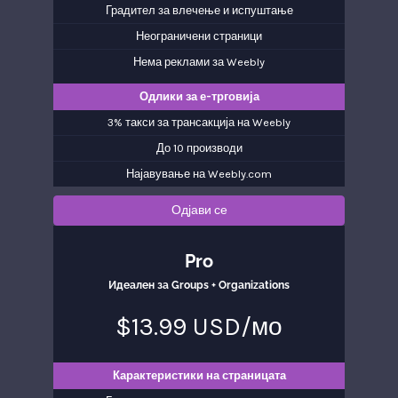
Градител за влечење и испуштање
Неограничени страници
Нема реклами за Weebly
Одлики за е-трговија
3% такси за трансакција на Weebly
До 10 производи
Најавување на Weebly.com
Одјави се
Pro
Идеален за Groups + Organizations
$13.99 USD/мо
Карактеристики на страницата