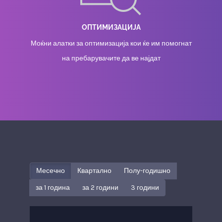
ОПТИМИЗАЦИЈА
Моќни алатки за оптимизација кои ќе им помогнат
на пребарувачите да ве најдат
Месечно
Квартално
Полу-годишно
за 1 година
за 2 години
3 години