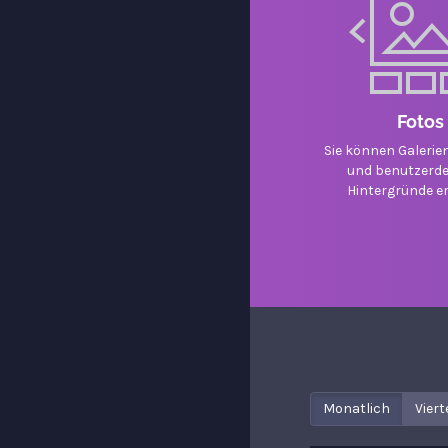
Fotos
Sie können Galerien
und benutzerdef
Hintergründe er
Monatlich
Viert