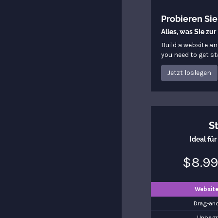
Probieren Si
Alles, was Sie zu
Build a website an
you need to get st
Jetzt loslegen
St
Ideal fü
$8.99
Websit
Drag-and
Unbegr