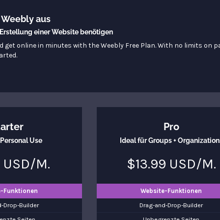
e Weebly aus
r Erstellung einer Website benötigen
d get online in minutes with the Weebly Free Plan. With no limits on 
arted.
arter
Pro
r Personal Use
Ideal für Groups + Organization
 USD/M.
$13.99 USD/M.
e-Funktionen
Website-Funktionen
-Drop-Builder
Drag-and-Drop-Builder
enzte Seiten
Unbegrenzte Seiten