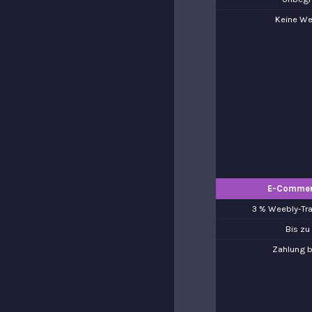
Keine W
E-Commer
3 % Weebly-Tr
Bis zu
Zahlung 