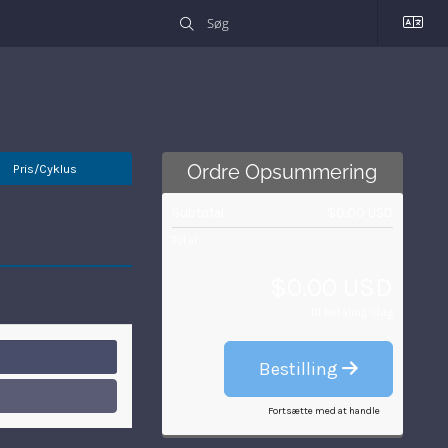
Pris/Cyklus
Ordre Opsummering
Subtotal
$0.00 USD
Total
$0.00 USD
Til betaling idag
Bestilling
Fortsætte med at handle