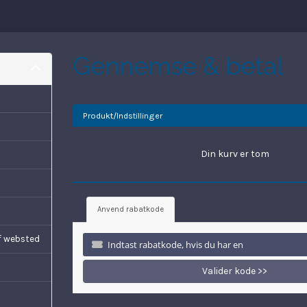
Gennemse & betal
Produkt/Indstillinger
Din kurv er tom
Anvend rabatkode
f websted
Valider kode >>