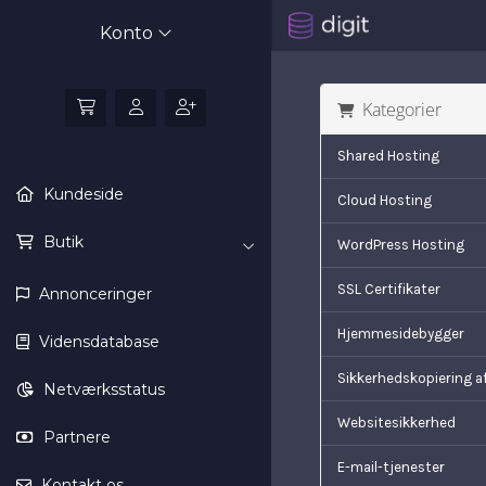
Konto
Kategorier
Shared Hosting
Kundeside
Cloud Hosting
Butik
WordPress Hosting
SSL Certifikater
Annonceringer
Hjemmesidebygger
Vidensdatabase
Sikkerhedskopiering a
Netværksstatus
Websitesikkerhed
Partnere
E-mail-tjenester
Kontakt os