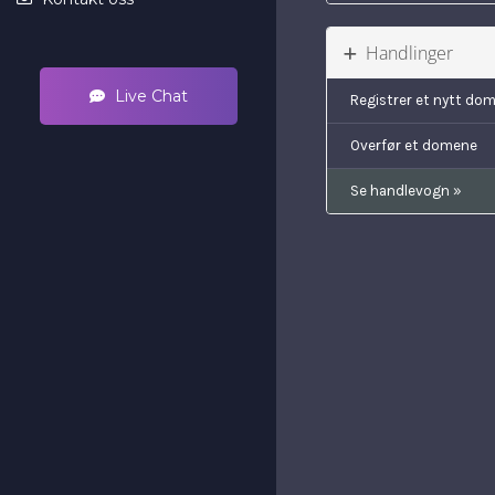
Handlinger
Live Chat
Registrer et nytt do
Overfør et domene
Se handlevogn »