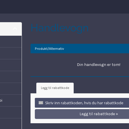
Handlevogn
Produkt/Alternativ
Din handlevogn er tom!
Legg til rabattkode
pi
Legg til rabattkode »