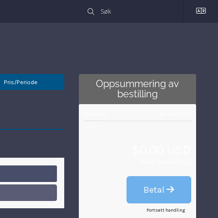
Pris/Periode
Oppsummering av
bestilling
Delsum
$0.00 USD
Totalt
$0.00 USD
Totalt å betale i dag
Betal
Fortsett handling